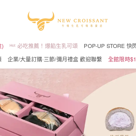
)
ᴴᵒᵗ 必吃推薦！爆餡生乳可頌
POP-UP STORE 快
頌
企業/大量訂購·三節/彌月禮盒 歡迎聯繫
全館限時$1