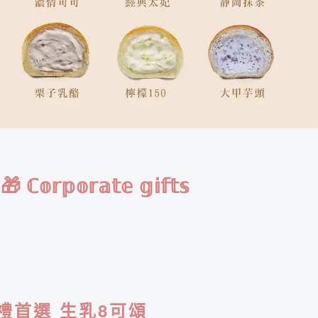
 ℂ𝕠𝕣𝕡𝕠𝕣𝕒𝕥𝕖 𝕘𝕚𝕗𝕥𝕤
禮首選 生乳8可頌