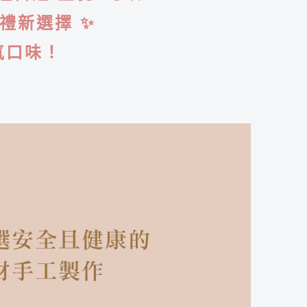
禮新選擇 ✨
氣口味！