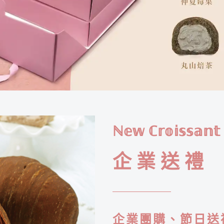
ℕ𝕖𝕨 ℂ𝕣𝕠𝕚𝕤𝕤𝕒𝕟𝕥 
企業送禮
企業團購、節日送