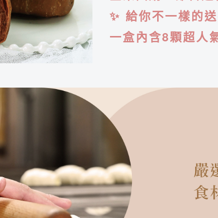
✨ 給你不一樣的送
一盒內含8顆超人