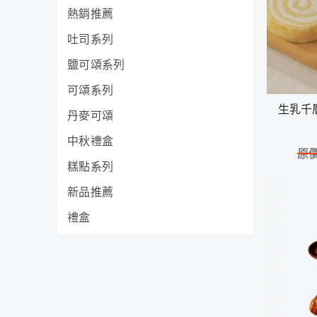
熱銷推薦
吐司系列
鹽可頌系列
可頌系列
生乳千
丹麥可頌
中秋禮盒
原
糕點系列
新品推薦
禮盒