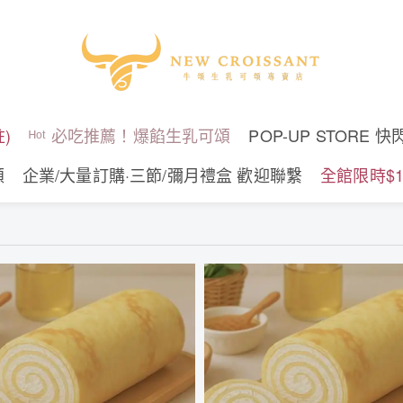
)
ᴴᵒᵗ 必吃推薦！爆餡生乳可頌
POP-UP STORE 快
頌
企業/大量訂購·三節/彌月禮盒 歡迎聯繫
全館限時$1