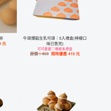
架
牛頌爆餡生乳可頌｜5入禮盒(檸檬口
0
元
味已售完)
可可愛愛♡療癒系禮盒
原價：
450
限時優惠
410
元