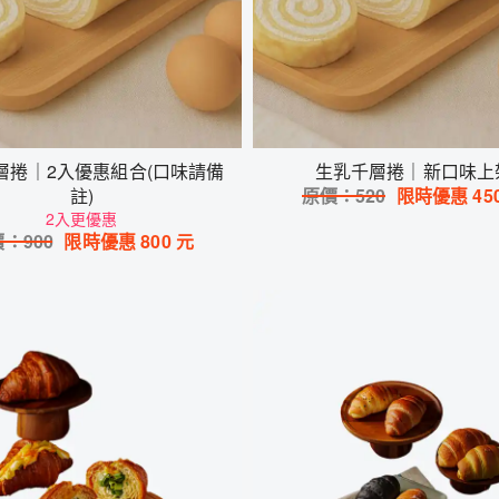
層捲｜2入優惠組合(口味請備
生乳千層捲｜新口味上
註)
原價：
520
限時優惠
45
2入更優惠
價：
900
限時優惠
800
元