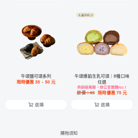
牛頌鹽可頌系列
牛頌爆餡生乳可頌｜8種口味
限時優惠
35
-
50
元
任選
熱銷破萬顆，辦公室團購No.1
原價：
85
限時優惠
75
元
選購
選購
購物須知