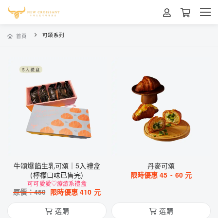
可頌系列
首頁
牛頌爆餡生乳可頌｜5入禮盒
丹麥可頌
(檸檬口味已售完)
限時優惠
45
-
60
元
可可愛愛♡療癒系禮盒
原價：
450
限時優惠
410
元
選購
選購