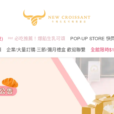
)
ᴴᵒᵗ 必吃推薦！爆餡生乳可頌
POP-UP STORE 快
頌
企業/大量訂購·三節/彌月禮盒 歡迎聯繫
全館限時$1