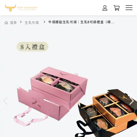
牛頌爆餡生乳可頌｜生乳8可頌禮盒（檸檬口味已售完）
首頁
生乳可頌