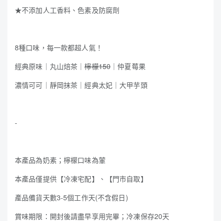
★不添加人工香料、色素及防腐劑
8種口味，每一款都超人氣！
經典原味｜丸山焙茶｜
檸檬150
｜仲夏莓果
濃情可可｜靜岡抹茶｜經典太妃｜大甲芋頭
-
本產品為奶素；檸檬口味為葷
本產品僅提供【冷凍宅配】、【門市自取】
產品備貨天數3-5個工作天(不含假日)
賞味期限：開封後請盡早享用完畢；冷凍保存20天