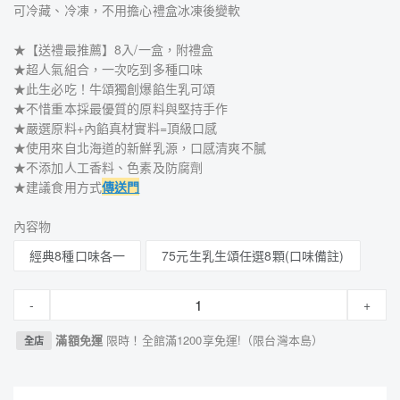
可冷藏、冷凍，不用擔心禮盒冰凍後變軟
★【送禮最推薦】8入/一盒，附禮盒
★超人氣組合，一次吃到多種口味
★此生必吃！牛頌獨創爆餡生乳可頌
★不惜重本採最優質的原料與堅持手作
★嚴選原料+內餡真材實料=頂級口感
★使用來自北海道的新鮮乳源，口感清爽不膩
★不添加人工香料、色素及防腐劑
★建議食用方式
傳送門
內容物
經典8種口味各一
75元生乳生頌任選8顆(口味備註)
-
+
滿額免運
限時！全館滿1200享免運!（限台灣本島）
全店