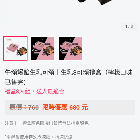
1
/
3
牛頌爆餡生乳可頌｜生乳8可頌禮盒（檸檬口味
已售完）
禮盒8入組，送人最適合
原價：
760
限時優惠
680
元
注意！！禮盒顏色隨機出貨恕無法指定顏色
*本禮盒使用特殊冷凍紙，抗凍抗濕