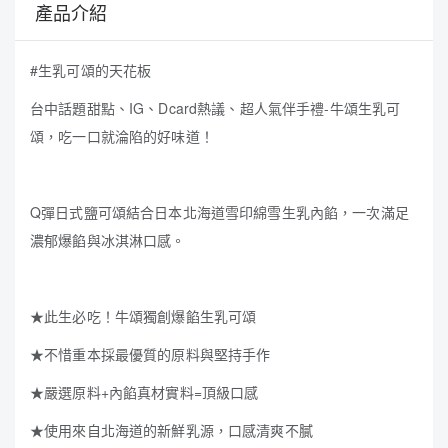
產品介紹
#生乳可頌的天花板
台中話題甜點、IG、Dcard熱議、超人氣伴手禮-牛頌生乳可
頌，吃一口就淪陷的好味道！
Q彈日式鹽可頌結合日本北海道雪印綿雪生乳內餡，一次滿足
濃郁爆餡與冰淇淋口感。
★此生必吃！牛頌獨創爆餡生乳可頌
★不惜重本採最優質的原料與堅持手作
★嚴選原料+內餡真材實料=頂級口感
★使用來自北海道的新鮮乳源，口感清爽不膩