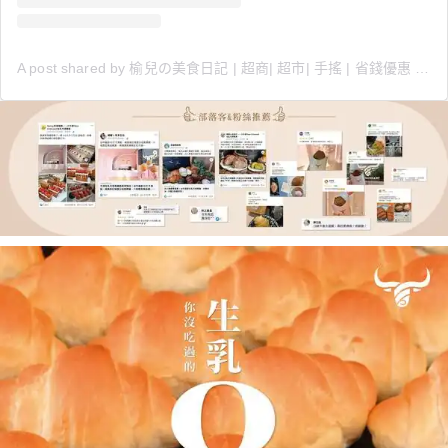
A post shared by 榆兒の美食日記 | 超商| 超市| 手搖 | 省錢優惠 (@foodiee_diaryy)