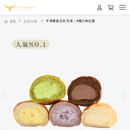
牛頌爆餡生乳可頌｜8種口味任選
首頁
生乳可頌