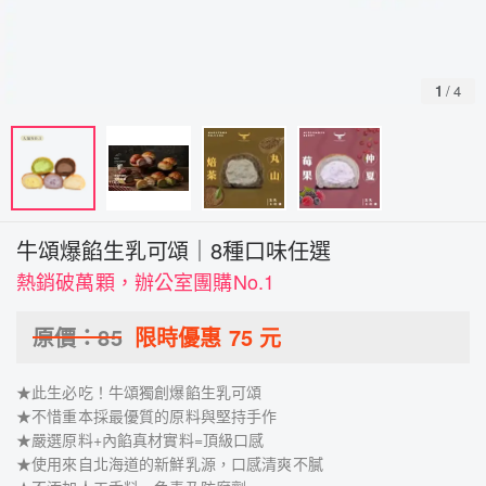
1
/
4
牛頌爆餡生乳可頌｜8種口味任選
熱銷破萬顆，辦公室團購No.1
原價：
85
限時優惠
75
元
★此生必吃！牛頌獨創爆餡生乳可頌
★不惜重本採最優質的原料與堅持手作
★嚴選原料+內餡真材實料=頂級口感
★使用來自北海道的新鮮乳源，口感清爽不膩