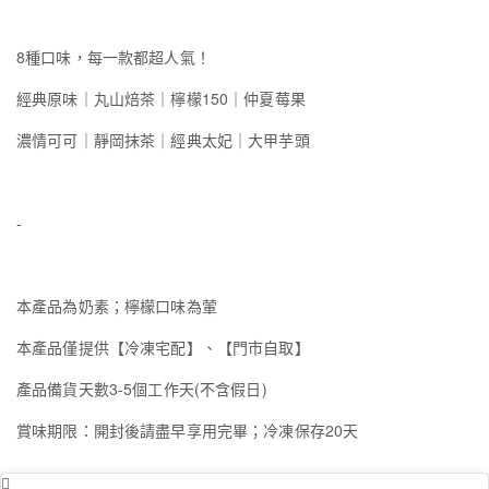
8種口味，每一款都超人氣！
經典原味｜丸山焙茶｜檸檬150｜仲夏莓果
濃情可可｜靜岡抹茶｜經典太妃｜大甲芋頭
-
本產品為奶素；檸檬口味為葷
本產品僅提供【冷凍宅配】、【門市自取】
產品備貨天數3-5個工作天(不含假日)
賞味期限：開封後請盡早享用完畢；冷凍保存20天