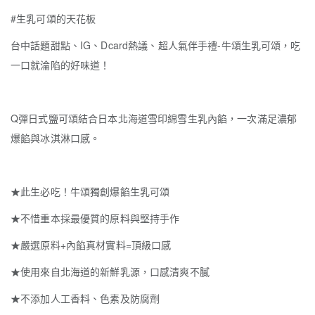
#
生乳可頌的天花板
台中話題甜點、IG、Dcard熱議、超人氣伴手禮-牛頌生乳可頌，吃
一口就淪陷的好味道！
Q彈日式鹽可頌結合日本北海道雪印綿雪生乳內餡，一次滿足濃郁
爆餡與冰淇淋口感。
★此生必吃！牛頌獨創爆餡生乳可頌
★不惜重本採最優質的原料與堅持手作
★嚴選原料+內餡真材實料=頂級口感
★使用來自北海道的新鮮乳源，口感清爽不膩
★不添加人工香料、色素及防腐劑