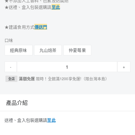
★不添加人工香料、色素及防腐劑
★送禮、盒入包裝選購請
至此
★建議食用方式
傳送門
口味
經典原味
丸山焙茶
仲夏莓果
-
+
滿額免運
限時！全館滿1200享免運!（限台灣本島）
全店
產品介紹
送禮、盒入包裝選購請
至此